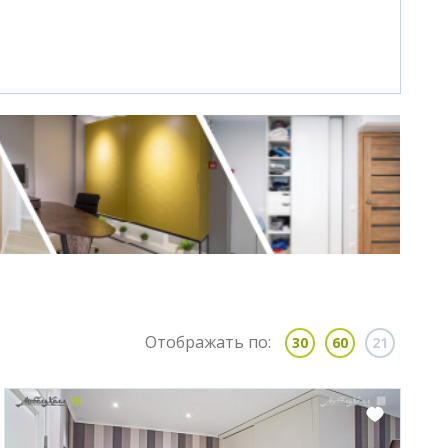
Отображать по:
30
60
21