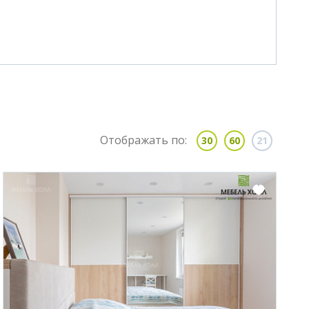
Отображать по:
30
60
21