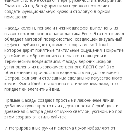
едином стиле, не создают перегруженности в восприятии.
Грамотный подбор формы и материалов позволяет
создать функциональную кухню и столовую в одном
помещении.
Фасады колонн, пенала и нижних шкафов выполнены из
высокотехнологичного нанопластика Fenix. Этот материал
обладает матовой поверхностью, создающей визуальный
эффект глубины цвета, и имеет покрытие soft-touch,
которое дарит приятные тактильные ощущения. Покрытие
устойчиво к образованию отпечатков пальцев и к
термическим воздействиям. Фасады верхних шкафов
установлены из высококачественного ЛДСП Cleaf. Это
обеспечивает прочность и надежность на долгое время.
Остров, скинали и столешница сделаны из искусственного
камня. Кухня Клейт выполнена в стиле минимализм, что
придает ей элегантный вид.
Прямые фасады создают простые и лаконичные линии,
добавляя кухне простоты и сдержанности. Серый цвет и
древесная фактура делают кухню светлой, уютной, но при
этом сохраняют стиль хай-тек.
Интегрированные ручки и система tip-on избавляют от