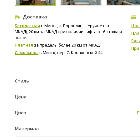
Доставка
Бесплатная
г. Минск, п. Боровляны, Уручье (за
Нал
МКАД), 20 км за МКАД при наличии лифта от 6 этажа и
Пла
выше.
Рас
Платная
за пределы более 20 км от МКАД
При
Самовывоз
г. Минск, пер. С. Ковалевской 44
Стиль
Цена
Цвет
Г
Материал