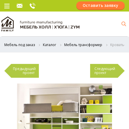
Оставить заявку
Мебель под заказ
Каталог
Мебель трансформер
Кровать-т
Предыдущий
Следующий
проект
проект