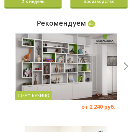
2-х недель
производство
Рекомендуем
ШКАФ БУКИНО
ШК
от 2 240 руб.