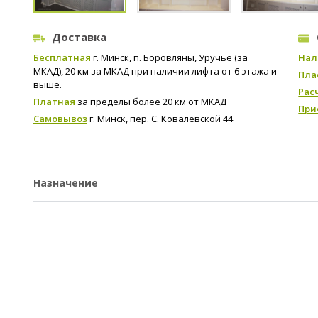
Доставка
Бесплатная
г. Минск, п. Боровляны, Уручье (за
Нал
МКАД), 20 км за МКАД при наличии лифта от 6 этажа и
Пла
выше.
Рас
Платная
за пределы более 20 км от МКАД
При
Самовывоз
г. Минск, пер. С. Ковалевской 44
Назначение