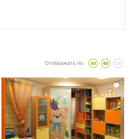
Отображать по:
30
60
21