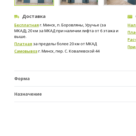
Доставка
Бесплатная
г. Минск, п. Боровляны, Уручье (за
Нал
МКАД), 20 км за МКАД при наличии лифта от 6 этажа и
Пла
выше.
Рас
Платная
за пределы более 20 км от МКАД
При
Самовывоз
г. Минск, пер. С. Ковалевской 44
Форма
Назначение