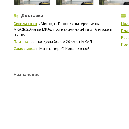
Доставка
Бесплатная
г. Минск, п. Боровляны, Уручье (за
Нал
МКАД), 20 км за МКАД при наличии лифта от 6 этажа и
Пла
выше.
Рас
Платная
за пределы более 20 км от МКАД
При
Самовывоз
г. Минск, пер. С. Ковалевской 44
Назначение